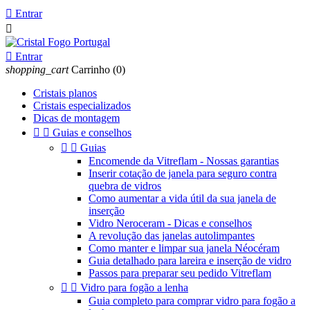

Entrar


Entrar
shopping_cart
Carrinho
(0)
Cristais planos
Cristais especializados
Dicas de montagem


Guias e conselhos


Guias
Encomende da Vitreflam - Nossas garantias
Inserir cotação de janela para seguro contra
quebra de vidros
Como aumentar a vida útil da sua janela de
inserção
Vidro Neroceram - Dicas e conselhos
A revolução das janelas autolimpantes
Como manter e limpar sua janela Néocéram
Guia detalhado para lareira e inserção de vidro
Passos para preparar seu pedido Vitreflam


Vidro para fogão a lenha
Guia completo para comprar vidro para fogão a