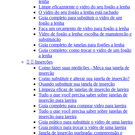
lenha
Limpe eficazmente o vidro do seu fogão a lenha
O vidro do seu fogão a lenha está rachado
Guia completo para substituir o vidro de um
fogão a lenha
Faça um orçamento de vidro para fogão a lenha
Vidro de fogão a lenha: escolha de manutenção e
substituição
Guia completo de janelas para fogões a lenha
Guia completo: como trocar o vidro de um fogão
a lenha


Inserções
Como fazer suas medições - Meça sua janela de
inserção
Como substituir e alterar sua janela de inserção?
Quando substituir sua janela de inserção
Limpeza eficaz de janelas de inserção de lareira
Tudo o que você precisa saber sobre janelas de
inserção para lareira
Guia completo para comprar vidro para lareira
Tudo o que você precisa saber sobre janelas de
inserção para lareira
Guia prático para substituir o vidro de uma lareira
Guia prático para trocar o vidro de uma lareira
Janela de inserção quebrada: compreensão e