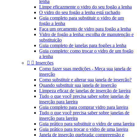
lenha
Limpe eficazmente o vidro do seu fogão a lenha
O vidro do seu fogão a lenha está rachado
Guia completo para substituir o vidro de um
fogão a lenha
Faça um orçamento de vidro para fogão a lenha
Vidro de fogão a lenha: escolha de manutenção e
substituição
Guia completo de janelas para fogões a lenha
Guia completo: como trocar o vidro de um fogão
a lenha


Inserções
Como fazer suas medições - Meça sua janela de
inserção
Como substituir e alterar sua janela de inserção?
Quando substituir sua janela de inserção
Limpeza eficaz de janelas de inserção de lareira
Tudo o que você precisa saber sobre janelas de
inserção para lareira
Guia completo para comprar vidro para lareira
Tudo o que você precisa saber sobre janelas de
inserção para lareira
Guia prático para substituir o vidro de uma lareira
Guia prático para trocar o vidro de uma lareira
Janela de inserção quebrada: compreensão e