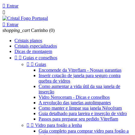

Entrar


Entrar
shopping_cart
Carrinho
(0)
Cristais planos
Cristais especializados
Dicas de montagem


Guias e conselhos


Guias
Encomende da Vitreflam - Nossas garantias
Inserir cotação de janela para seguro contra
quebra de vidros
Como aumentar a vida útil da sua janela de
inserção
Vidro Neroceram - Dicas e conselhos
A revolução das janelas autolimpantes
Como manter e limpar sua janela Néocéram
Guia detalhado para lareira e inserção de vidro
Passos para preparar seu pedido Vitreflam


Vidro para fogão a lenha
Guia completo para comprar vidro para fogão a