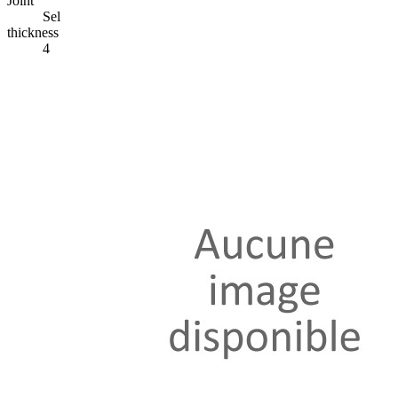
Joint
Sel
thickness
4