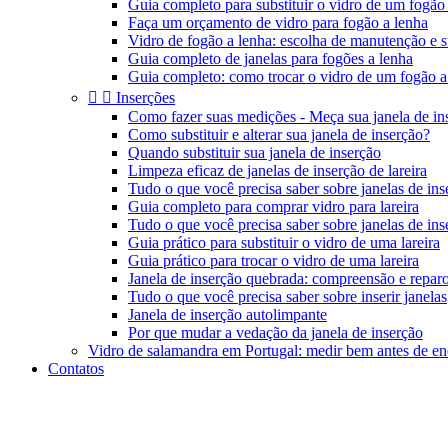
Guia completo para substituir o vidro de um fogão
Faça um orçamento de vidro para fogão a lenha
Vidro de fogão a lenha: escolha de manutenção e s
Guia completo de janelas para fogões a lenha
Guia completo: como trocar o vidro de um fogão a


Inserções
Como fazer suas medições - Meça sua janela de in
Como substituir e alterar sua janela de inserção?
Quando substituir sua janela de inserção
Limpeza eficaz de janelas de inserção de lareira
Tudo o que você precisa saber sobre janelas de inse
Guia completo para comprar vidro para lareira
Tudo o que você precisa saber sobre janelas de inse
Guia prático para substituir o vidro de uma lareira
Guia prático para trocar o vidro de uma lareira
Janela de inserção quebrada: compreensão e repar
Tudo o que você precisa saber sobre inserir janelas
Janela de inserção autolimpante
Por que mudar a vedação da janela de inserção
Vidro de salamandra em Portugal: medir bem antes de e
Contatos