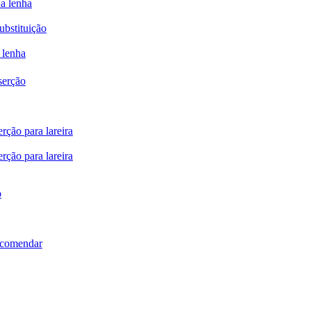
 a lenha
ubstituição
 lenha
serção
rção para lareira
rção para lareira
o
ncomendar