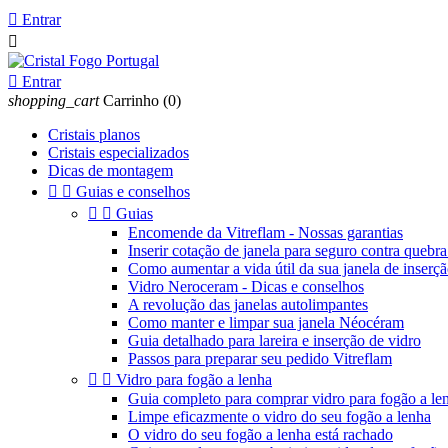

Entrar


Entrar
shopping_cart
Carrinho
(0)
Cristais planos
Cristais especializados
Dicas de montagem


Guias e conselhos


Guias
Encomende da Vitreflam - Nossas garantias
Inserir cotação de janela para seguro contra quebra
Como aumentar a vida útil da sua janela de inserç
Vidro Neroceram - Dicas e conselhos
A revolução das janelas autolimpantes
Como manter e limpar sua janela Néocéram
Guia detalhado para lareira e inserção de vidro
Passos para preparar seu pedido Vitreflam


Vidro para fogão a lenha
Guia completo para comprar vidro para fogão a le
Limpe eficazmente o vidro do seu fogão a lenha
O vidro do seu fogão a lenha está rachado