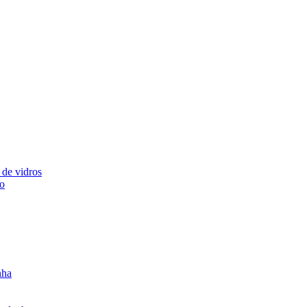
 de vidros
ão
nha