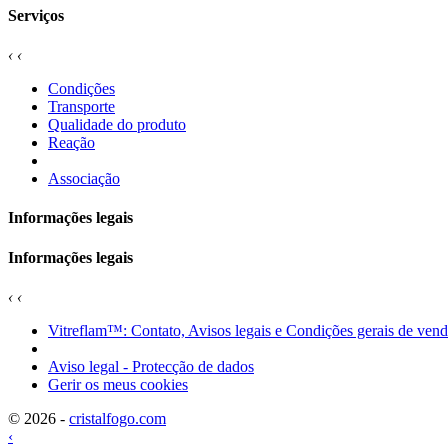
Serviços
‹
‹
Condições
Transporte
Qualidade do produto
Reação
Associação
Informações legais
Informações legais
‹
‹
Vitreflam™: Contato, Avisos legais e Condições gerais de ven
Aviso legal - Protecção de dados
Gerir os meus cookies
© 2026 -
cristalfogo.com
‹