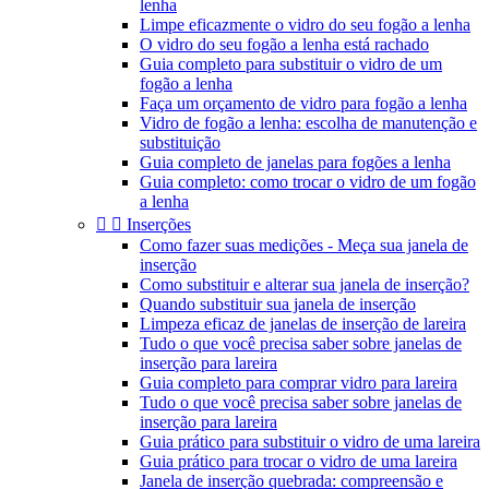
lenha
Limpe eficazmente o vidro do seu fogão a lenha
O vidro do seu fogão a lenha está rachado
Guia completo para substituir o vidro de um
fogão a lenha
Faça um orçamento de vidro para fogão a lenha
Vidro de fogão a lenha: escolha de manutenção e
substituição
Guia completo de janelas para fogões a lenha
Guia completo: como trocar o vidro de um fogão
a lenha


Inserções
Como fazer suas medições - Meça sua janela de
inserção
Como substituir e alterar sua janela de inserção?
Quando substituir sua janela de inserção
Limpeza eficaz de janelas de inserção de lareira
Tudo o que você precisa saber sobre janelas de
inserção para lareira
Guia completo para comprar vidro para lareira
Tudo o que você precisa saber sobre janelas de
inserção para lareira
Guia prático para substituir o vidro de uma lareira
Guia prático para trocar o vidro de uma lareira
Janela de inserção quebrada: compreensão e