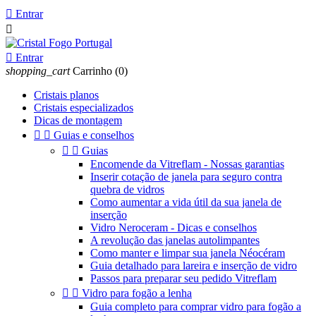

Entrar


Entrar
shopping_cart
Carrinho
(0)
Cristais planos
Cristais especializados
Dicas de montagem


Guias e conselhos


Guias
Encomende da Vitreflam - Nossas garantias
Inserir cotação de janela para seguro contra
quebra de vidros
Como aumentar a vida útil da sua janela de
inserção
Vidro Neroceram - Dicas e conselhos
A revolução das janelas autolimpantes
Como manter e limpar sua janela Néocéram
Guia detalhado para lareira e inserção de vidro
Passos para preparar seu pedido Vitreflam


Vidro para fogão a lenha
Guia completo para comprar vidro para fogão a