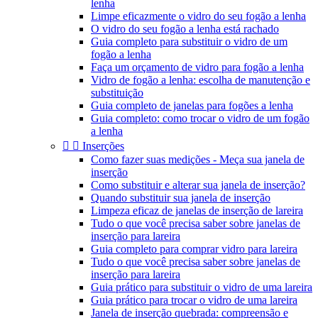
lenha
Limpe eficazmente o vidro do seu fogão a lenha
O vidro do seu fogão a lenha está rachado
Guia completo para substituir o vidro de um
fogão a lenha
Faça um orçamento de vidro para fogão a lenha
Vidro de fogão a lenha: escolha de manutenção e
substituição
Guia completo de janelas para fogões a lenha
Guia completo: como trocar o vidro de um fogão
a lenha


Inserções
Como fazer suas medições - Meça sua janela de
inserção
Como substituir e alterar sua janela de inserção?
Quando substituir sua janela de inserção
Limpeza eficaz de janelas de inserção de lareira
Tudo o que você precisa saber sobre janelas de
inserção para lareira
Guia completo para comprar vidro para lareira
Tudo o que você precisa saber sobre janelas de
inserção para lareira
Guia prático para substituir o vidro de uma lareira
Guia prático para trocar o vidro de uma lareira
Janela de inserção quebrada: compreensão e