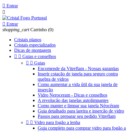

Entrar


Entrar
shopping_cart
Carrinho
(0)
Cristais planos
Cristais especializados
Dicas de montagem


Guias e conselhos


Guias
Encomende da Vitreflam - Nossas garantias
Inserir cotação de janela para seguro contra
quebra de vidros
Como aumentar a vida útil da sua janela de
inserção
Vidro Neroceram - Dicas e conselhos
A revolução das janelas autolimpantes
Como manter e limpar sua janela Néocéram
Guia detalhado para lareira e inserção de vidro
Passos para preparar seu pedido Vitreflam


Vidro para fogão a lenha
Guia completo para comprar vidro para fogão a