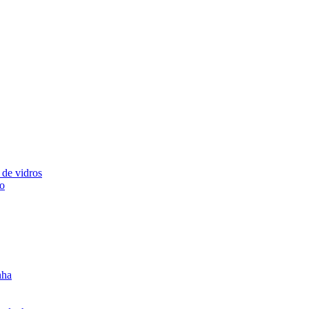
 de vidros
ão
nha