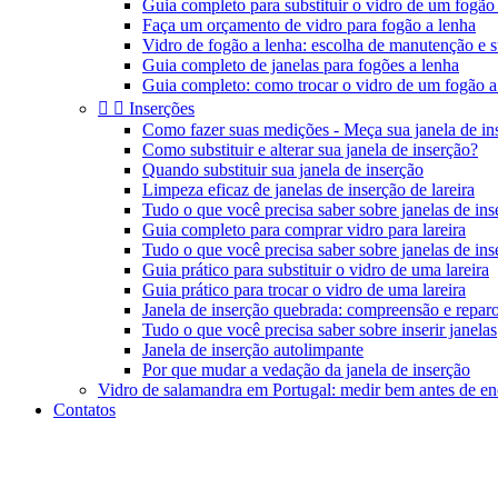
Guia completo para substituir o vidro de um fogão
Faça um orçamento de vidro para fogão a lenha
Vidro de fogão a lenha: escolha de manutenção e s
Guia completo de janelas para fogões a lenha
Guia completo: como trocar o vidro de um fogão a


Inserções
Como fazer suas medições - Meça sua janela de in
Como substituir e alterar sua janela de inserção?
Quando substituir sua janela de inserção
Limpeza eficaz de janelas de inserção de lareira
Tudo o que você precisa saber sobre janelas de inse
Guia completo para comprar vidro para lareira
Tudo o que você precisa saber sobre janelas de inse
Guia prático para substituir o vidro de uma lareira
Guia prático para trocar o vidro de uma lareira
Janela de inserção quebrada: compreensão e repar
Tudo o que você precisa saber sobre inserir janelas
Janela de inserção autolimpante
Por que mudar a vedação da janela de inserção
Vidro de salamandra em Portugal: medir bem antes de e
Contatos