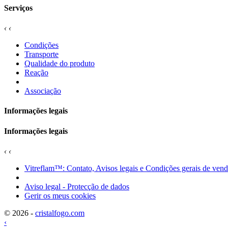
Serviços
‹
‹
Condições
Transporte
Qualidade do produto
Reação
Associação
Informações legais
Informações legais
‹
‹
Vitreflam™: Contato, Avisos legais e Condições gerais de ven
Aviso legal - Protecção de dados
Gerir os meus cookies
© 2026 -
cristalfogo.com
‹