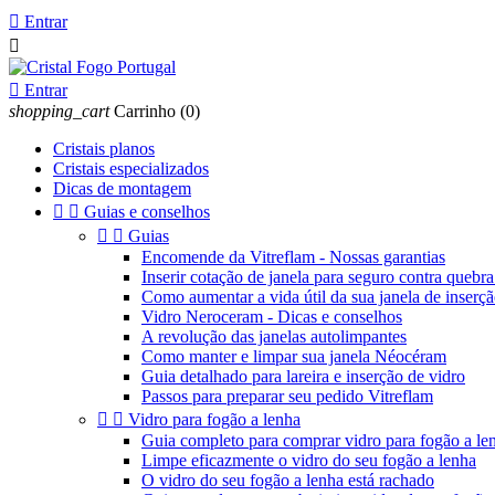

Entrar


Entrar
shopping_cart
Carrinho
(0)
Cristais planos
Cristais especializados
Dicas de montagem


Guias e conselhos


Guias
Encomende da Vitreflam - Nossas garantias
Inserir cotação de janela para seguro contra quebra
Como aumentar a vida útil da sua janela de inserç
Vidro Neroceram - Dicas e conselhos
A revolução das janelas autolimpantes
Como manter e limpar sua janela Néocéram
Guia detalhado para lareira e inserção de vidro
Passos para preparar seu pedido Vitreflam


Vidro para fogão a lenha
Guia completo para comprar vidro para fogão a le
Limpe eficazmente o vidro do seu fogão a lenha
O vidro do seu fogão a lenha está rachado