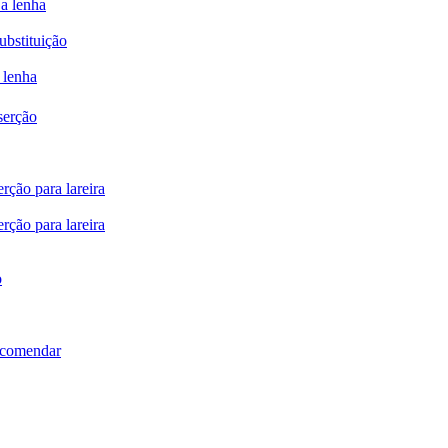
 a lenha
ubstituição
 lenha
serção
rção para lareira
rção para lareira
o
ncomendar