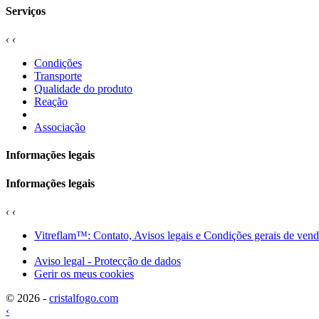
Serviços
‹
‹
Condições
Transporte
Qualidade do produto
Reação
Associação
Informações legais
Informações legais
‹
‹
Vitreflam™: Contato, Avisos legais e Condições gerais de ven
Aviso legal - Protecção de dados
Gerir os meus cookies
© 2026 -
cristalfogo.com
‹