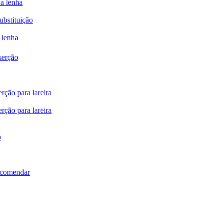
 a lenha
ubstituição
 lenha
serção
rção para lareira
rção para lareira
o
ncomendar