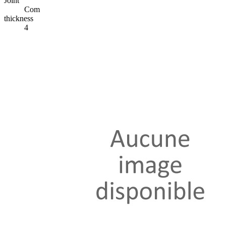
Joint
Com
thickness
4