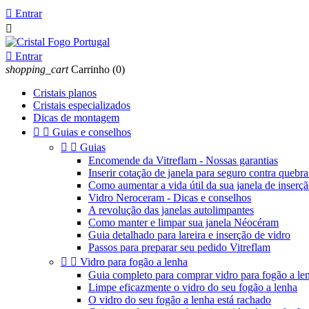

Entrar


Entrar
shopping_cart
Carrinho
(0)
Cristais planos
Cristais especializados
Dicas de montagem


Guias e conselhos


Guias
Encomende da Vitreflam - Nossas garantias
Inserir cotação de janela para seguro contra quebra
Como aumentar a vida útil da sua janela de inserç
Vidro Neroceram - Dicas e conselhos
A revolução das janelas autolimpantes
Como manter e limpar sua janela Néocéram
Guia detalhado para lareira e inserção de vidro
Passos para preparar seu pedido Vitreflam


Vidro para fogão a lenha
Guia completo para comprar vidro para fogão a le
Limpe eficazmente o vidro do seu fogão a lenha
O vidro do seu fogão a lenha está rachado