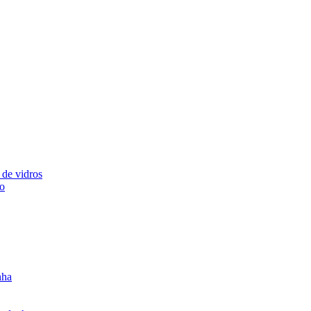
 de vidros
ão
nha