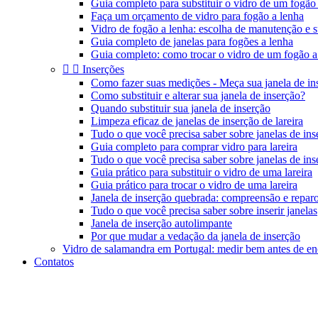
Guia completo para substituir o vidro de um fogão
Faça um orçamento de vidro para fogão a lenha
Vidro de fogão a lenha: escolha de manutenção e s
Guia completo de janelas para fogões a lenha
Guia completo: como trocar o vidro de um fogão a


Inserções
Como fazer suas medições - Meça sua janela de in
Como substituir e alterar sua janela de inserção?
Quando substituir sua janela de inserção
Limpeza eficaz de janelas de inserção de lareira
Tudo o que você precisa saber sobre janelas de inse
Guia completo para comprar vidro para lareira
Tudo o que você precisa saber sobre janelas de inse
Guia prático para substituir o vidro de uma lareira
Guia prático para trocar o vidro de uma lareira
Janela de inserção quebrada: compreensão e repar
Tudo o que você precisa saber sobre inserir janelas
Janela de inserção autolimpante
Por que mudar a vedação da janela de inserção
Vidro de salamandra em Portugal: medir bem antes de e
Contatos