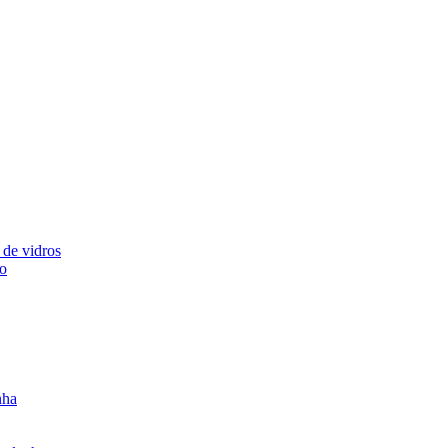
 de vidros
ão
nha