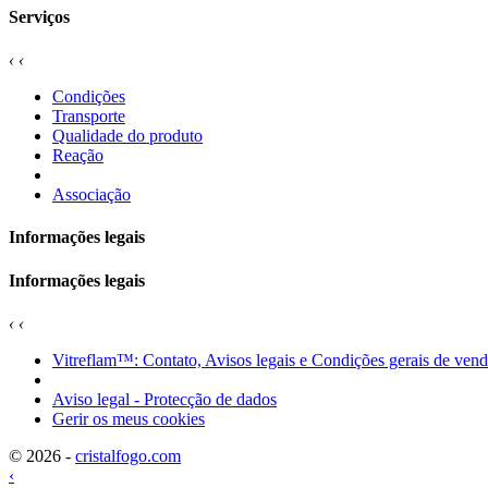
Serviços
‹
‹
Condições
Transporte
Qualidade do produto
Reação
Associação
Informações legais
Informações legais
‹
‹
Vitreflam™: Contato, Avisos legais e Condições gerais de ven
Aviso legal - Protecção de dados
Gerir os meus cookies
© 2026 -
cristalfogo.com
‹