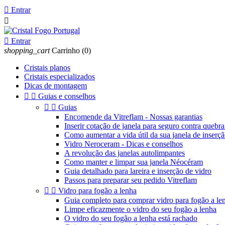

Entrar


Entrar
shopping_cart
Carrinho
(0)
Cristais planos
Cristais especializados
Dicas de montagem


Guias e conselhos


Guias
Encomende da Vitreflam - Nossas garantias
Inserir cotação de janela para seguro contra quebra
Como aumentar a vida útil da sua janela de inserç
Vidro Neroceram - Dicas e conselhos
A revolução das janelas autolimpantes
Como manter e limpar sua janela Néocéram
Guia detalhado para lareira e inserção de vidro
Passos para preparar seu pedido Vitreflam


Vidro para fogão a lenha
Guia completo para comprar vidro para fogão a le
Limpe eficazmente o vidro do seu fogão a lenha
O vidro do seu fogão a lenha está rachado