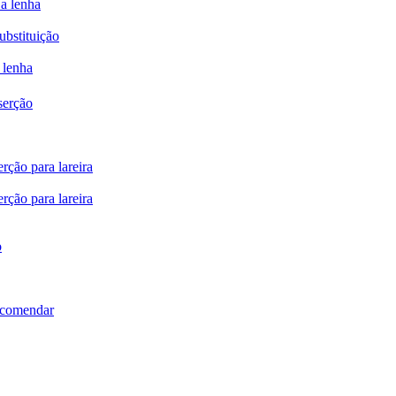
 a lenha
ubstituição
 lenha
serção
rção para lareira
rção para lareira
o
ncomendar