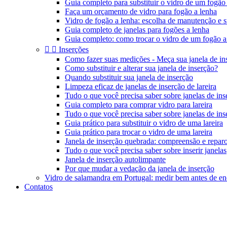
Guia completo para substituir o vidro de um fogão
Faça um orçamento de vidro para fogão a lenha
Vidro de fogão a lenha: escolha de manutenção e s
Guia completo de janelas para fogões a lenha
Guia completo: como trocar o vidro de um fogão a


Inserções
Como fazer suas medições - Meça sua janela de in
Como substituir e alterar sua janela de inserção?
Quando substituir sua janela de inserção
Limpeza eficaz de janelas de inserção de lareira
Tudo o que você precisa saber sobre janelas de inse
Guia completo para comprar vidro para lareira
Tudo o que você precisa saber sobre janelas de inse
Guia prático para substituir o vidro de uma lareira
Guia prático para trocar o vidro de uma lareira
Janela de inserção quebrada: compreensão e repar
Tudo o que você precisa saber sobre inserir janelas
Janela de inserção autolimpante
Por que mudar a vedação da janela de inserção
Vidro de salamandra em Portugal: medir bem antes de e
Contatos