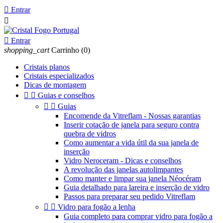

Entrar


Entrar
shopping_cart
Carrinho
(0)
Cristais planos
Cristais especializados
Dicas de montagem


Guias e conselhos


Guias
Encomende da Vitreflam - Nossas garantias
Inserir cotação de janela para seguro contra
quebra de vidros
Como aumentar a vida útil da sua janela de
inserção
Vidro Neroceram - Dicas e conselhos
A revolução das janelas autolimpantes
Como manter e limpar sua janela Néocéram
Guia detalhado para lareira e inserção de vidro
Passos para preparar seu pedido Vitreflam


Vidro para fogão a lenha
Guia completo para comprar vidro para fogão a