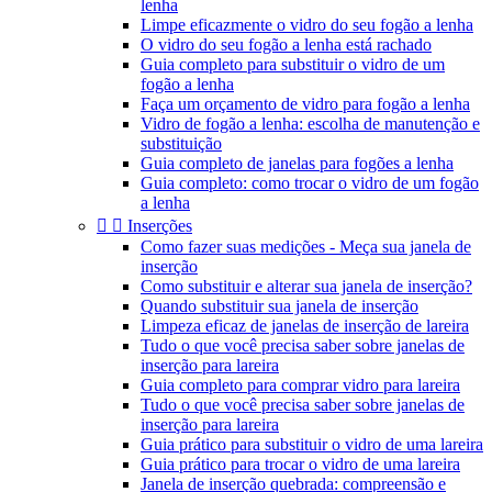
lenha
Limpe eficazmente o vidro do seu fogão a lenha
O vidro do seu fogão a lenha está rachado
Guia completo para substituir o vidro de um
fogão a lenha
Faça um orçamento de vidro para fogão a lenha
Vidro de fogão a lenha: escolha de manutenção e
substituição
Guia completo de janelas para fogões a lenha
Guia completo: como trocar o vidro de um fogão
a lenha


Inserções
Como fazer suas medições - Meça sua janela de
inserção
Como substituir e alterar sua janela de inserção?
Quando substituir sua janela de inserção
Limpeza eficaz de janelas de inserção de lareira
Tudo o que você precisa saber sobre janelas de
inserção para lareira
Guia completo para comprar vidro para lareira
Tudo o que você precisa saber sobre janelas de
inserção para lareira
Guia prático para substituir o vidro de uma lareira
Guia prático para trocar o vidro de uma lareira
Janela de inserção quebrada: compreensão e