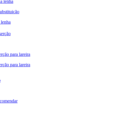
 a lenha
ubstituição
 lenha
serção
rção para lareira
rção para lareira
o
ncomendar