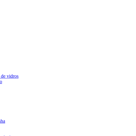
 de vidros
ão
nha