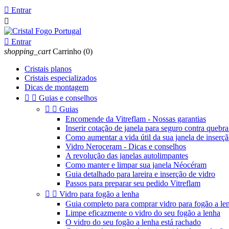

Entrar


Entrar
shopping_cart
Carrinho
(0)
Cristais planos
Cristais especializados
Dicas de montagem


Guias e conselhos


Guias
Encomende da Vitreflam - Nossas garantias
Inserir cotação de janela para seguro contra quebra
Como aumentar a vida útil da sua janela de inserç
Vidro Neroceram - Dicas e conselhos
A revolução das janelas autolimpantes
Como manter e limpar sua janela Néocéram
Guia detalhado para lareira e inserção de vidro
Passos para preparar seu pedido Vitreflam


Vidro para fogão a lenha
Guia completo para comprar vidro para fogão a le
Limpe eficazmente o vidro do seu fogão a lenha
O vidro do seu fogão a lenha está rachado