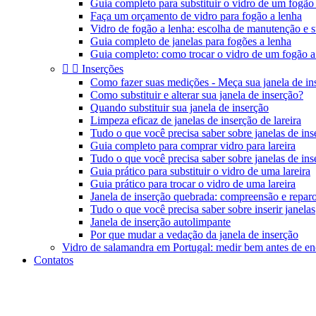
Guia completo para substituir o vidro de um fogão
Faça um orçamento de vidro para fogão a lenha
Vidro de fogão a lenha: escolha de manutenção e s
Guia completo de janelas para fogões a lenha
Guia completo: como trocar o vidro de um fogão a


Inserções
Como fazer suas medições - Meça sua janela de in
Como substituir e alterar sua janela de inserção?
Quando substituir sua janela de inserção
Limpeza eficaz de janelas de inserção de lareira
Tudo o que você precisa saber sobre janelas de inse
Guia completo para comprar vidro para lareira
Tudo o que você precisa saber sobre janelas de inse
Guia prático para substituir o vidro de uma lareira
Guia prático para trocar o vidro de uma lareira
Janela de inserção quebrada: compreensão e repar
Tudo o que você precisa saber sobre inserir janelas
Janela de inserção autolimpante
Por que mudar a vedação da janela de inserção
Vidro de salamandra em Portugal: medir bem antes de e
Contatos